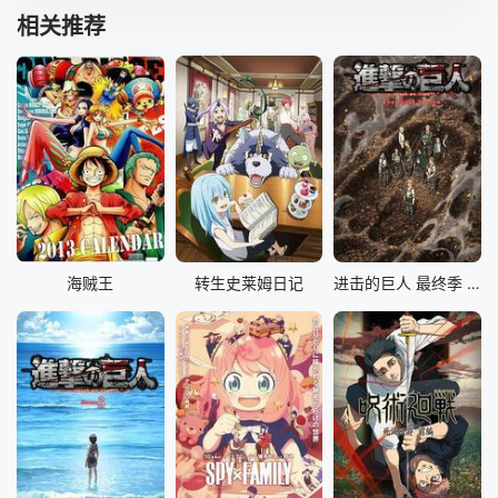
第41集
第42集
第43集
第44集
相关推荐
第45集
第46集
第47集
第48集
第49集
第50集
第51集
第52集
第53集
第54集
第55集
第56集
第57集
第58集
第59集
第60集
第61集
第62集
第63集
第64集
第65集
第66集
第67集
第68集
海贼王
转生史莱姆日记
进击的巨人 最终季 完结篇 前篇
第69集
第70集
第71集
第72集
第73集
第74集
第75集
第76集
第77集
第78集
第79集
第80集
第81集
第82集
第83集
第84集
第85集
第86集
第87集
第88集