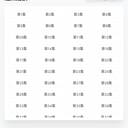
第1集
第2集
第3集
第4集
第5集
第6集
第7集
第8集
第09集
第10集
第11集
第12集
第13集
第14集
第15集
第16集
第17集
第18集
第19集
第20集
第21集
第22集
第23集
第24集
第25集
第26集
第27集
第28集
第29集
第30集
第31集
第32集
第33集
第34集
第35集
第36集
第37集
第38集
第39集
第40集