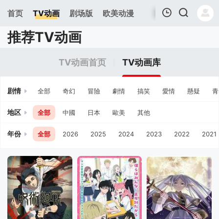
首页
TV动画
剧场版
欧美动漫
推荐TV动画
我的观影记录
TV动画首页
TV动画库
剧情
全部
奇幻
冒險
劇情
搞笑
愛情
懸疑
青
地区
全部
中國
日本
歐美
其他
年份
全部
2026
2025
2024
2023
2022
2021