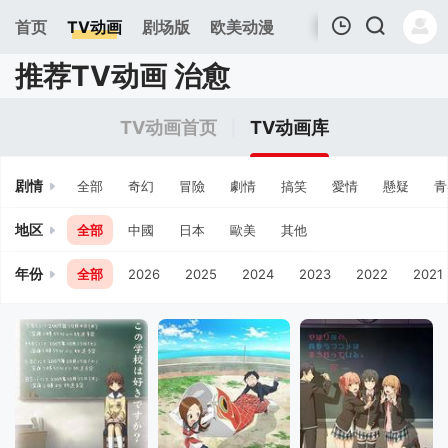
首页
TV动画
剧场版
欧美动漫
推荐TV动画 治愈
我的观影记录
TV动画首页
TV动画库
剧情
全部
奇幻
冒險
劇情
搞笑
愛情
懸疑
青
地区
全部
中國
日本
歐美
其他
年份
全部
2026
2025
2024
2023
2022
2021