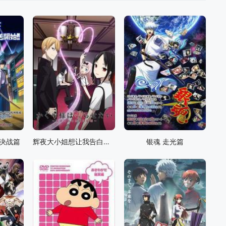
阳决战篇
辉夜大小姐想让我告白：天才们的恋爱头脑战
银魂 走光篇