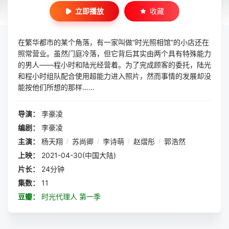
立即播放
收藏
在繁华都市的某个角落，有一家叫做“时光照相馆”的小店还在
照常营业。虽然门庭冷落，但它背后其实由两个具有特殊能力
的男人——程小时和陆光经营着。为了完成顾客的委托，陆光
和程小时组队配合使用超能力进入照片，然而事情的发展却没
能按他们所想的那样……
导演：
李豪凌
编剧：
李豪凌
主演：
杨天翔
/
苏尚卿
/
李诗萌
/
赵熠彤
/
郭浩然
上映：
2021-04-30(中国大陆)
片长：
24分钟
集数：
11
豆瓣：
时光代理人 第一季