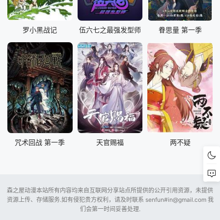
罗小黑战记
伍六七之最强发型师
眷思量 第一季
咒术回战 第一季
天官赐福
两不疑
森之屋动漫本站所有内容均来自互联网分享站点所提供的公开引用资源，未提供
资源上传、存储服务.如有侵犯贵方权利，请及时联系 senfun#
in@gmail.com
我
们会第一时间妥善处理.