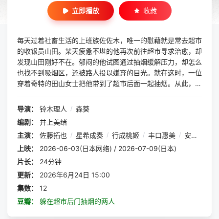
立即播放
收藏
每天过着社畜生活的上班族佐佐木，唯一的慰藉就是常去超市
的收银员山田。某天疲惫不堪的他再次前往超市寻求治愈，却
发现山田刚好不在。郁闷的他试图通过抽烟缓解压力，却怎么
也找不到吸烟区，还被路人投以嫌弃的目光。就在这时，一位
穿着奇特的田山女士把他带到了超市后面一起抽烟。从此，他
便经常跑来和田山一起吞云吐雾、谈天说地。然而这位田山女
士的真实身份竟然是......
导演：
铃木理人
/
森葵
编剧：
井上美绪
主演：
佐藤拓也
/
星希成奏
/
行成桃姬
/
丰口惠美
/
安田陆矢
上映：
2026-06-03(日本网络) / 2026-07-09(日本)
片长：
24分钟
更新：
2026年6月24日 15:00
集数：
12
豆瓣：
躲在超市后门抽烟的两人