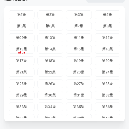
第1集
第2集
第3集
第4集
第5集
第6集
第7集
第8集
第09集
第10集
第11集
第12集
第13集
第14集
第15集
第16集
第17集
第18集
第19集
第20集
第21集
第22集
第23集
第24集
第25集
第26集
第27集
第28集
第29集
第30集
第31集
第32集
第33集
第34集
第35集
第36集
第37集
第38集
第39集
第40集