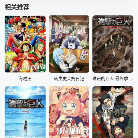
第41集
第42集
第43集
第44集
相关推荐
第45集
第46集
第47集
第48集
第49集
第50集
第51集
第52集
第53集
第54集
第55集
第56集
第57集
第58集
第59集
第60集
第61集
第62集
第63集
第64集
第65集
第66集
第67集
第68集
海贼王
转生史莱姆日记
进击的巨人 最终季 完结篇 前篇
第69集
第70集
第71集
第72集
第73集
第74集
第75集
第76集
第77集
第78集
第79集
第80集
第81集
第82集
第83集
第84集
第85集
第86集
第87集
第88集