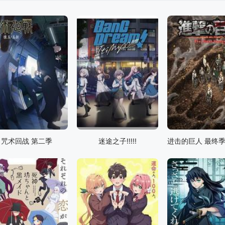
咒术回战 第二季
迷途之子!!!!!