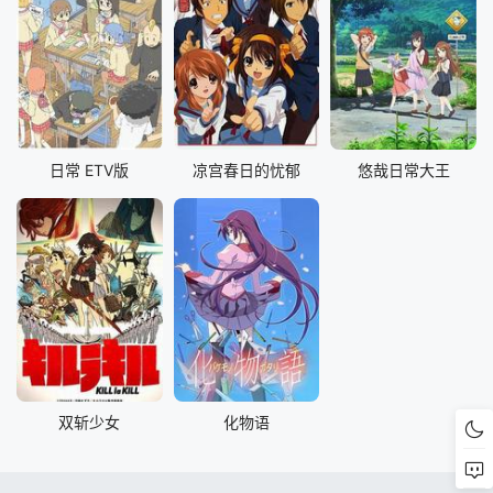
日常 ETV版
凉宫春日的忧郁
悠哉日常大王
双斩少女
化物语