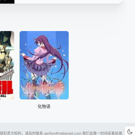
第15集
第16集
第17集
第18集
第19集
第20集
第21集
第22集
第23集
第24集
第25集
第26集
化物语
贵方权利，请及时联系 senfun#
in@gmail.com
我们会第一时间妥善处理.