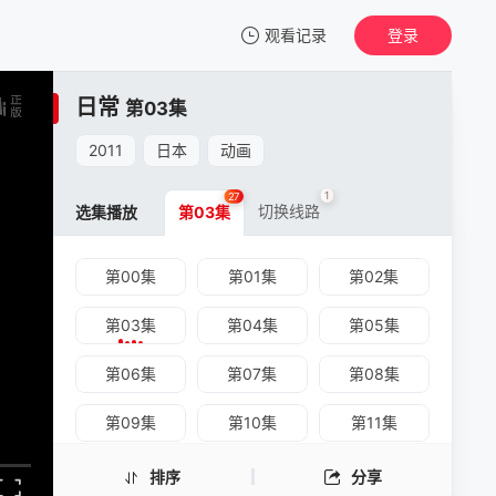
观看记录
登录
我的观影记录
日常
第03集
2011
日本
动画
1
27
切换线路
选集播放
第03集
第00集
第01集
第02集
第03集
第04集
第05集
第06集
第07集
第08集
第09集
第10集
第11集
第12集
第13集
第14集
排序
分享