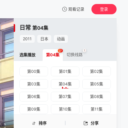
观看记录
登录
我的观影记录
日常
第04集
2011
日本
动画
1
27
切换线路
选集播放
第04集
第00集
第01集
第02集
第03集
第04集
第05集
第06集
第07集
第08集
第09集
第10集
第11集
第12集
第13集
第14集
排序
分享