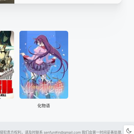
第15集
第16集
第17集
第18集
第19集
第20集
第21集
第22集
第23集
第24集
第25集
第26集
化物语
贵方权利，请及时联系 senfun#
in@gmail.com
我们会第一时间妥善处理.