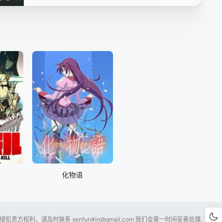
第15集
第16集
第17集
第18集
第19集
第20集
第21集
第22集
第23集
第24集
第25集
第26集
化物语
贵方权利，请及时联系 senfun#
in@gmail.com
我们会第一时间妥善处理.