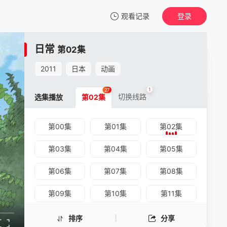
观看记录
登录
我的观影记录
日常
第02集
2011
日本
动画
1
27
切换线路
选集播放
第02集
第00集
第01集
第02集
第03集
第04集
第05集
第06集
第07集
第08集
第09集
第10集
第11集
第12集
第13集
第14集
排序
分享