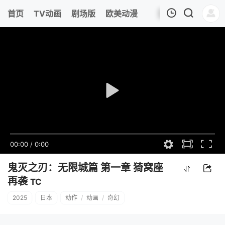
首页
TV动画
剧场版
欧美动漫
我的观影记录
00:00
/
0:00
鬼灭之刃：无限城篇 第一章 猗窝座
再袭
TC
2025
日本
动作
/
动画
/
奇幻