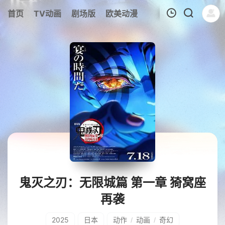
首页
TV动画
剧场版
欧美动漫
我的观影记录
鬼灭之刃：无限城篇 第一章 猗窝座
再袭
2025
日本
动作
动画
奇幻
/
/