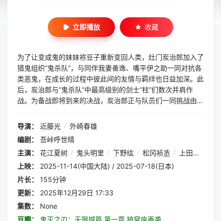
立即播放
收藏
为了让变成鬼的妹妹祢豆子重新变回人类，灶门炭治郎加入了
猎鬼组织“鬼杀队”，与同伴我妻善逸、嘴平伊之助一同对抗各
类恶鬼，在成长的过程中彼此间的友情与羁绊也日益加深。此
后，炭治郎与“鬼杀队”中最高级别的剑士“柱”们数次并肩作
战。为备战即将到来的决战，炭治郎正与队员们一同挑战由
“柱”们主持的联合强化训练时，鬼舞辻无惨突然现身于产屋敷
宅邸。炭治郎与众“柱”虽为解救身处危机的主公大人而火速赶
导演：
近藤光
/
外崎春雄
到，却遭无惨之手打入了一个神秘空间。炭治郎等人坠落之
编剧：
吾峠呼世晴
处，正是鬼的大本营“无限城”——“鬼杀队”与“鬼”的决战，就
主演：
花江夏树
/
鬼头明里
/
下野纮
/
松冈祯丞
/
上田丽奈
此拉开序幕。 影片改编自同名畅销漫画《鬼灭之刃》。
上映：
2025-11-14(中国大陆) / 2025-07-18(日本)
片长：
155分钟
更新：
2025年12月29日 17:33
集数：
None
豆瓣：
鬼灭之刃：无限城篇 第一章 猗窝座再袭