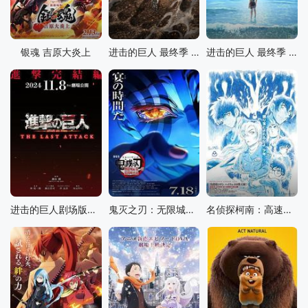
银魂 吉原大炎上
进击的巨人 最终季 完结篇 前篇
进击的巨人 最终季 完结篇 后篇
进击的巨人剧场版：完结篇·最后的进击
鬼灭之刃：无限城篇 第一章 猗窝座再袭
名侦探柯南：高速公路的堕天使