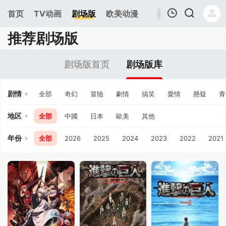
首页
TV动画
剧场版
欧美动漫
推荐剧场版
我的观影记录
剧场版首页
剧场版库
剧情
全部
奇幻
冒險
劇情
搞笑
愛情
懸疑
青
地区
全部
中國
日本
歐美
其他
年份
全部
2026
2025
2024
2023
2022
2021