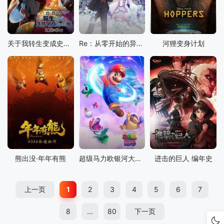
关于我转生变成史莱姆这档事 红莲之绊篇
Re：从零开始的异世界生活 雪之回忆
河狸变身计划
熊出没·年年有熊
超级马力欧银河大电影
进击的巨人 编年史
上一页
1
2
3
4
5
6
7
8
...
80
下一页