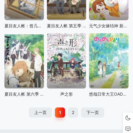
夏目友人帐：曾几何时下雪之日
夏目友人帐 第五季 特别篇 一夜酒杯
元气少女缘结神 新婚篇
夏目友人帐 第六季 特别篇 铃响的残株
声之形
悠哉日常大王OAD：冲绳之行
上一页
1
2
下一页