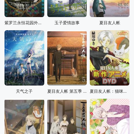
紫罗兰永恒花园外传：永远与自动手记人偶
玉子爱情故事
夏目友人帐
天气之子
夏目友人帐 第五季 特别篇 游戏盛宴
夏目友人帐：猫咪老师首次变身使者