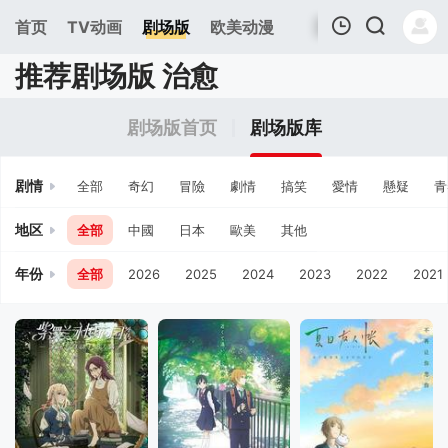
首页
TV动画
剧场版
欧美动漫
推荐剧场版 治愈
我的观影记录
剧场版首页
剧场版库
剧情
全部
奇幻
冒險
劇情
搞笑
愛情
懸疑
青
地区
全部
中國
日本
歐美
其他
年份
全部
2026
2025
2024
2023
2022
2021