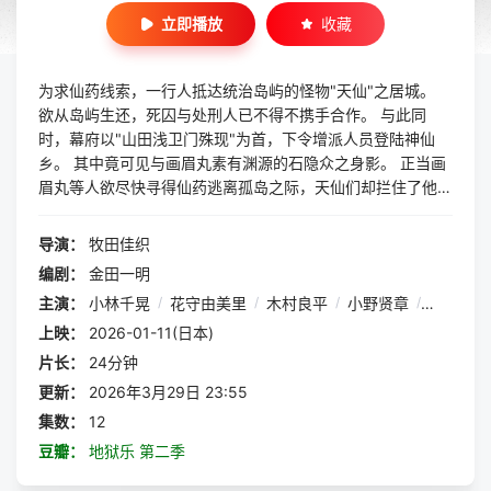
立即播放
收藏
为求仙药线索，一行人抵达统治岛屿的怪物"天仙"之居城。
欲从岛屿生还，死囚与处刑人已不得不携手合作。 与此同
时，幕府以"山田浅卫门殊现"为首，下令增派人员登陆神仙
乡。 其中竟可见与画眉丸素有渊源的石隐众之身影。 正当画
眉丸等人欲尽快寻得仙药逃离孤岛之际，天仙们却拦住了他们
的去路—— 围绕仙药的争夺，即将迎来"人类"与"天仙"的全面
对决——！！
导演：
牧田佳织
编剧：
金田一明
主演：
小林千晃
/
花守由美里
/
木村良平
/
小野贤章
/
高桥李依
上映：
2026-01-11(日本)
片长：
24分钟
更新：
2026年3月29日 23:55
集数：
12
豆瓣：
地狱乐 第二季