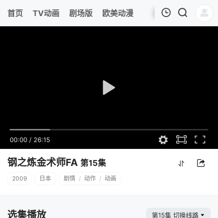
首页
TV动画
剧场版
欧美动漫
我的观影记录
00:00
/
26:15
钢之炼金术师FA
第15集
2009
日本
剧情
/
动作
/
动画
选集播放
第15集 切换线路