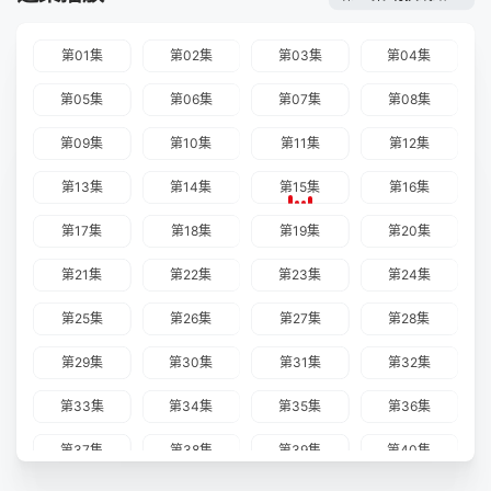
第01集
第02集
第03集
第04集
第05集
第06集
第07集
第08集
第09集
第10集
第11集
第12集
第13集
第14集
第15集
第16集
第17集
第18集
第19集
第20集
第21集
第22集
第23集
第24集
第25集
第26集
第27集
第28集
第29集
第30集
第31集
第32集
第33集
第34集
第35集
第36集
第37集
第38集
第39集
第40集