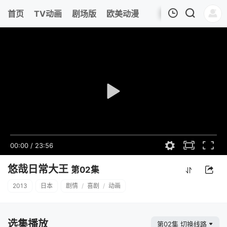
首页
TV动画
剧场版
欧美动漫
我的观影记录
00:00
/
23:56
悠哉日常大王
第02集
2013
日本
剧情
/
喜剧
/
动画
选集播放
第02集 切换线路