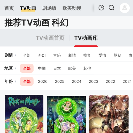
首页
TV动画
剧场版
欧美动漫
推荐TV动画 科幻
我的观影记录
TV动画首页
TV动画库
剧情
全部
奇幻
冒險
劇情
搞笑
愛情
懸疑
青
地区
全部
中國
日本
歐美
其他
年份
全部
2026
2025
2024
2023
2022
2021