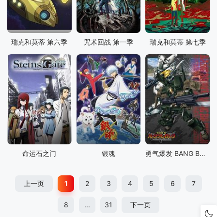
瑞克和莫蒂 第六季
咒术回战 第一季
瑞克和莫蒂 第七季
命运石之门
银魂
勇气爆发 BANG BRAVERN
上一页
1
2
3
4
5
6
7
8
...
31
下一页