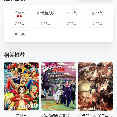
第01集
第2集抢先版
第03集
第04集
第05集
第06集
第07集
第08集
第09集
相关推荐
海贼王
JOJO的奇妙冒险 不灭钻石
进击的巨人 第三季 Part.2