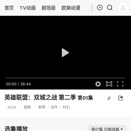
首页
TV动画
剧场版
欧美动漫
我的观影记录
00:00
/
38:44
英雄联盟：双城之战 第二季
第01集
2024
美国
剧情
/
动作
/
科幻
选集播放
第01集 切换线路