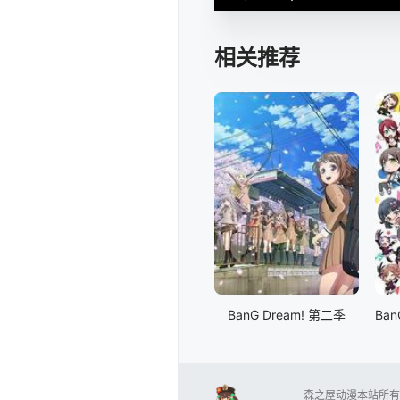
相关推荐
BanG Dream! 第二季
森之屋动漫本站所有