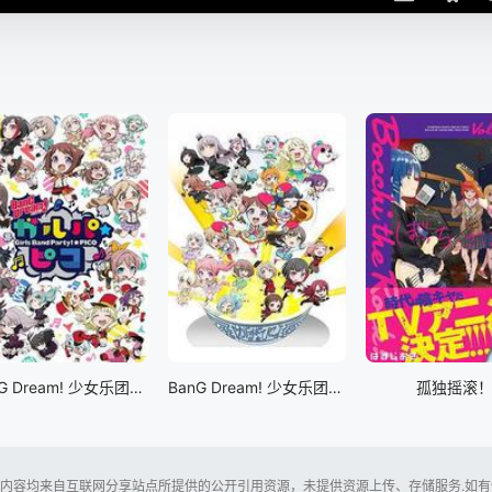
BanG Dream! 少女乐团派对☆PICO
BanG Dream! 少女乐团派对☆PICO～大份～
孤独摇滚
内容均来自互联网分享站点所提供的公开引用资源，未提供资源上传、存储服务.如有侵犯