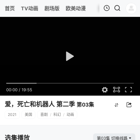
首页
TV动画
剧场版
欧美动漫
我的观影记录
00:00
/
19:55
爱，死亡和机器人 第二季
第03集
2021
美国
喜剧
/
科幻
/
动画
选集播放
第03集 切换线路