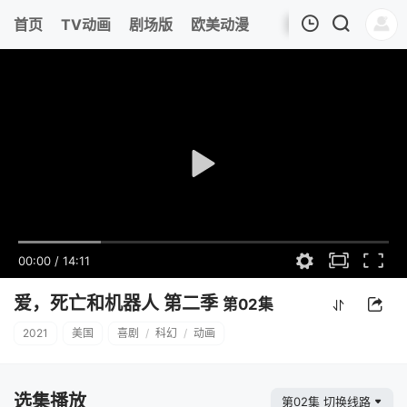
首页
TV动画
剧场版
欧美动漫
我的观影记录
00:00
/
14:11
爱，死亡和机器人 第二季
第02集
2021
美国
喜剧
/
科幻
/
动画
选集播放
第02集 切换线路