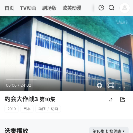
首页
TV动画
剧场版
欧美动漫
我的观影记录
00:00
/
24:02
约会大作战3
第10集
2019
日本
动作
/
动画
选集播放
第10集 切换线路