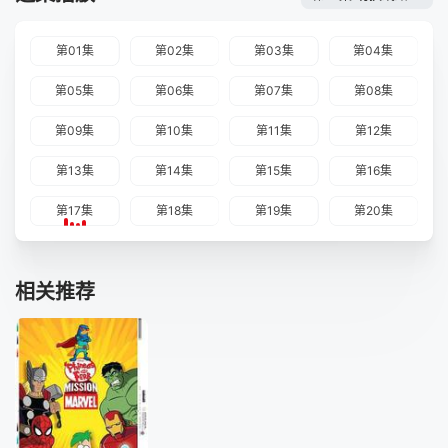
第01集
第02集
第03集
第04集
第05集
第06集
第07集
第08集
第09集
第10集
第11集
第12集
第13集
第14集
第15集
第16集
第17集
第18集
第19集
第20集
相关推荐