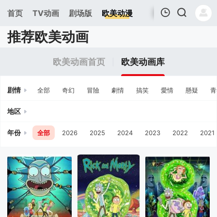
首页
TV动画
剧场版
欧美动漫
推荐欧美动画
我的观影记录
欧美动画首页
欧美动画库
剧情
全部
奇幻
冒險
劇情
搞笑
愛情
懸疑
青
地区
年份
全部
2026
2025
2024
2023
2022
2021