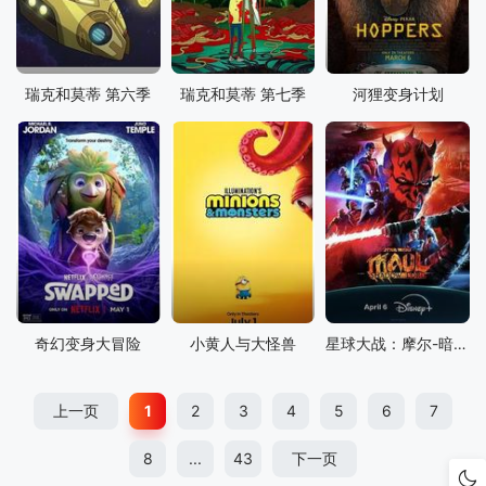
瑞克和莫蒂 第六季
瑞克和莫蒂 第七季
河狸变身计划
奇幻变身大冒险
小黄人与大怪兽
星球大战：摩尔-暗影之王
上一页
1
2
3
4
5
6
7
8
...
43
下一页