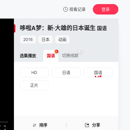
观看记录
登录
我的观影记录
哆啦A梦：新·大雄的日本诞生
国语
2016
日本
动画
1
4
切换线路
选集播放
国语
HD
日语
国语
正片
排序
分享