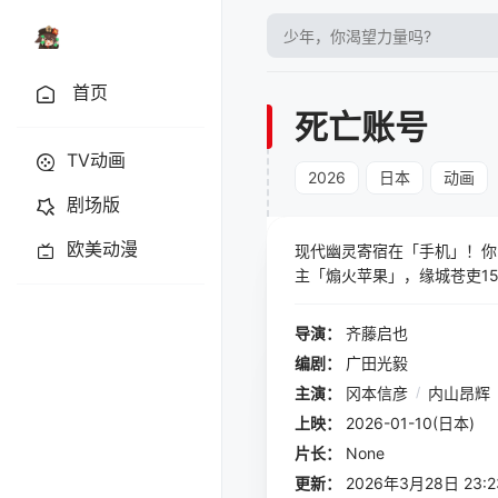
首页
死亡账号
TV动画
2026
日本
动画
剧场版
欧美动漫
现代幽灵寄宿在「手机」！你
主「煽火苹果」，缘城苍吏1
不过是为了帮体弱多病的妹妹
异── 祓除电子化的幽灵！学
导演：
齐藤启也
编剧：
广田光毅
主演：
冈本信彦
/
内山昂辉
上映：
2026-01-10(日本)
片长：
None
更新：
2026年3月28日 23:2