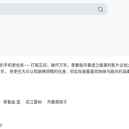
的手机里也有── 打架正好。破坏万岁。靠着极尽暴虐之能事的影片企划
5岁。 苍吏在大众认知是麻烦精的化身，但实际是最喜欢妹妹与甜点的温
筹措庞大医药费的手段，即使被全人类讨厌，只要妹妹健康就是幸福。直
园×灵媒×动作奇幻故事开幕！
/
菲鲁兹·蓝
/
花江夏树
/
齐藤真知子
3