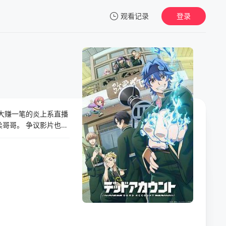
观看记录
登录
我的观影记录
大赚一笔的炎上系直播
柔哥哥。 争议影片也只
到最爱的妹妹发生变