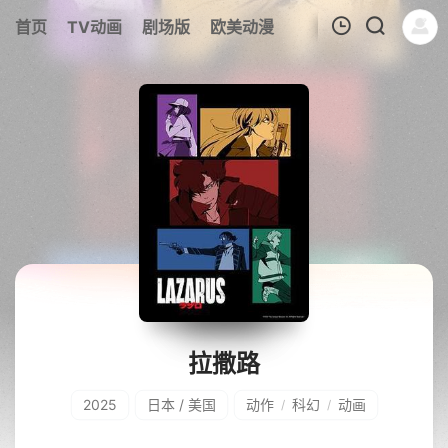
首页
TV动画
剧场版
欧美动漫
我的观影记录
拉撒路
2025
日本 / 美国
动作
科幻
动画
/
/