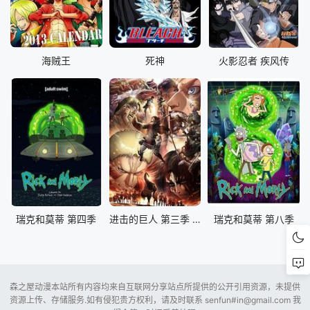
海贼王
死神
火影忍者 疾风传
瑞克和莫蒂 第四季
进击的巨人 第三季 Part.2
瑞克和莫蒂 第八季
森之屋动漫本站所有内容均来自互联网分享站点所提供的公开引用资源，未提供
资源上传、存储服务.如有侵犯贵方权利，请及时联系 senfun#
in@gmail.com
我