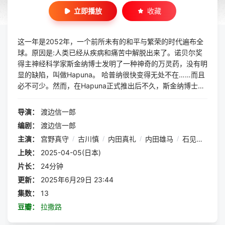
立即播放
收藏
这一年是2052年，一个前所未有的和平与繁荣的时代遍布全
球。原因是:人类已经从疾病和痛苦中解脱出来了。诺贝尔奖
得主神经科学家斯金纳博士发明了一种神奇的万灵药，没有明
显的缺陷，叫做Hapuna。 哈普纳很快变得无处不在……而且
必不可少。然而，在Hapuna正式推出后不久，斯金纳博士就
消失了。 三年后，世界又向前发展了。但斯金纳博士回来了
——这一次，他是末日的先兆。斯金纳宣布哈普纳的半衰期很
导演：
渡边信一郎
短。所有服用该药的人大约三年后都会死去。死亡即将降临这
编剧：
渡边信一郎
个罪恶的世界，而且很快就会降临。 为了应对这一威胁，一
主演：
宫野真守
/
古川慎
/
内田真礼
/
内田雄马
/
石见舞菜香
个由5名特工组成的特别任务小组从世界各地聚集起来，从斯
金纳的计划中拯救人类。这群人被称为“拉撒路”。他们能在时
上映：
2025-04-05(日本)
间耗尽之前找到斯金纳博士并研制出疫苗吗?
片长：
24分钟
更新：
2025年6月29日 23:44
集数：
13
豆瓣：
拉撒路