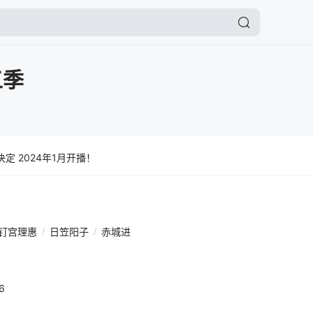
五季
定 2024年1月开播！
钉宫理惠
/
日笠阳子
/
赤城进
6