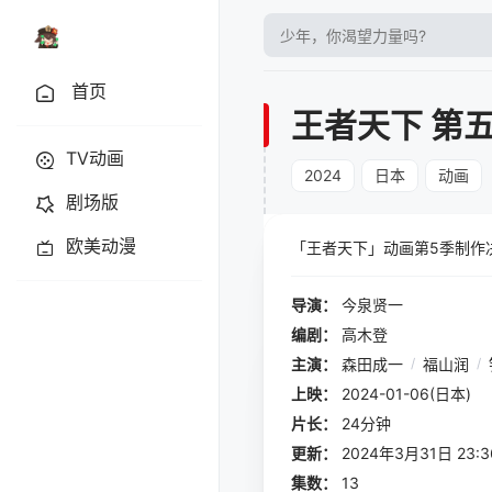
首页
王者天下 第
TV动画
2024
日本
动画
剧场版
欧美动漫
「王者天下」动画第5季制作决
导演：
今泉贤一
编剧：
高木登
主演：
森田成一
/
福山润
/
上映：
2024-01-06(日本)
片长：
24分钟
更新：
2024年3月31日 23:3
集数：
13