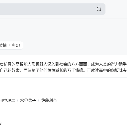
爱情
科幻
/
度仿真的高智能人形机器人深入到社会的方方面面，成为人类的得力助手
自己的奴隶，而忽略了他们悄悄滋长的万千情感。正就读高中的向坂陆夫
人的族群）一样，日常生活全部交由机器人萨美（田中理惠 配音）处理，
间发现，萨美时常会去一些指令之外的地方。倍感困惑的陆夫约请好友真
了一家名为“夏娃的时间”的咖啡馆，他们惊奇地发现这里聚集了许多刻意
，并且也有着各自的快乐和烦恼。 与此同时，针对人型机器人“自我”状
田中理惠
/
水谷优子
/
佐藤利奈
始展开行动……
8