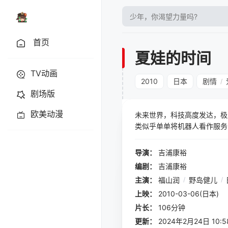
首页
夏娃的时间
TV动画
2010
日本
剧情
/
剧场版
欧美动漫
未来世界，科技高度发达，极
类似乎单单将机器人看作服务
多“钻头系”（过度依赖机器
大法则的规定。可是近一段时
导演：
吉浦康裕
音）根据萨美的数据记录来到
编剧：
吉浦康裕
器人，此时的他们与人类无异
主演：
福山润
/
野岛健儿
/
伦理委员会为首的部分组织开
上映：
2010-03-06(日本)
片长：
106分钟
更新：
2024年2月24日 10:5