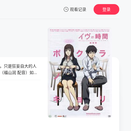
观看记录
登录
我的观影记录
。只是狂妄自大的人
（福山润 配音）如很
并且绝对相信机器人三
崎正树（野岛健儿 配
消除掉标志性光环的机
况愈加明显的情况，以