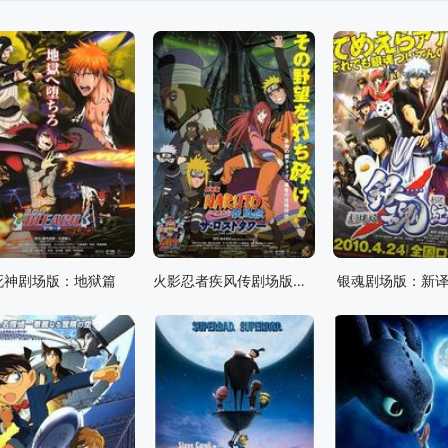
死神剧场版：地狱篇
火影忍者疾风传剧场版：失落之塔
银魂剧场版：新