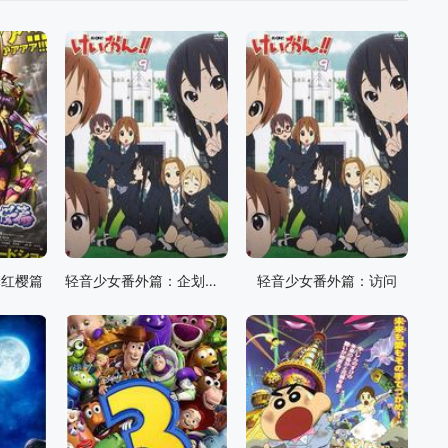
译红樱篇
轻音少女番外篇：企划会议
轻音少女番外篇：访问