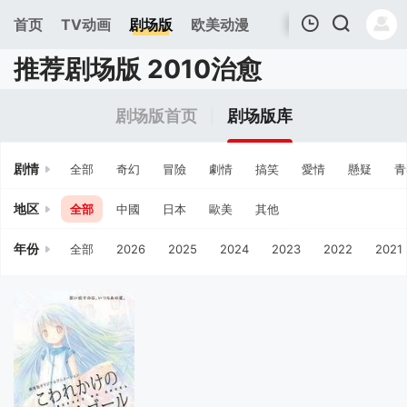
首页
TV动画
剧场版
欧美动漫
推荐剧场版 2010治愈
我的观影记录
剧场版首页
剧场版库
剧情
全部
奇幻
冒險
劇情
搞笑
愛情
懸疑
青
地区
全部
中國
日本
歐美
其他
年份
全部
2026
2025
2024
2023
2022
2021