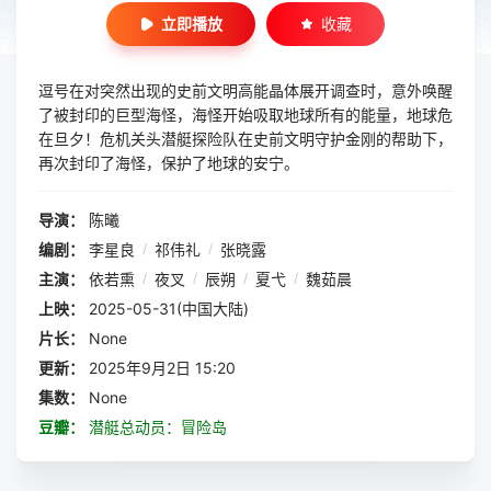
立即播放
收藏
逗号在对突然出现的史前文明高能晶体展开调查时，意外唤醒
了被封印的巨型海怪，海怪开始吸取地球所有的能量，地球危
在旦夕！危机关头潜艇探险队在史前文明守护金刚的帮助下，
再次封印了海怪，保护了地球的安宁。
导演：
陈曦
编剧：
李星良
/
祁伟礼
/
张晓露
主演：
依若熏
/
夜叉
/
辰朔
/
夏弋
/
魏茹晨
上映：
2025-05-31(中国大陆)
片长：
None
更新：
2025年9月2日 15:20
集数：
None
豆瓣：
潜艇总动员：冒险岛