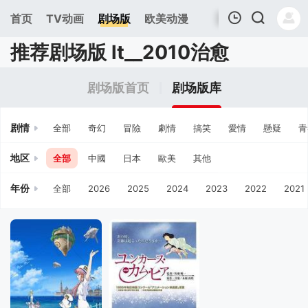
首页
TV动画
剧场版
欧美动漫
推荐剧场版 lt__2010治愈
我的观影记录
剧场版首页
剧场版库
剧情
全部
奇幻
冒險
劇情
搞笑
愛情
懸疑
青
地区
全部
中國
日本
歐美
其他
年份
全部
2026
2025
2024
2023
2022
2021