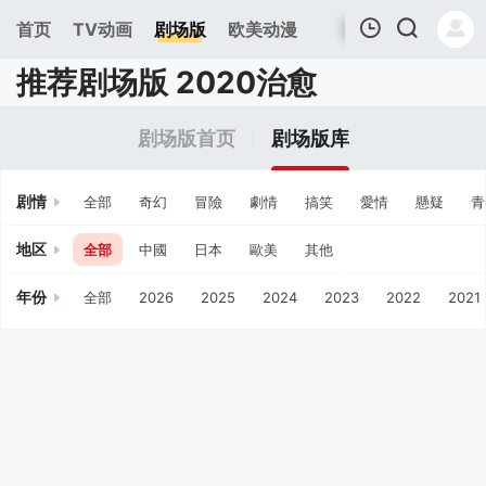
首页
TV动画
剧场版
欧美动漫
推荐剧场版 2020治愈
我的观影记录
剧场版首页
剧场版库
剧情
全部
奇幻
冒險
劇情
搞笑
愛情
懸疑
青
地区
全部
中國
日本
歐美
其他
年份
全部
2026
2025
2024
2023
2022
2021