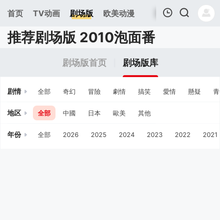
首页
TV动画
剧场版
欧美动漫
推荐剧场版 2010泡面番
我的观影记录
剧场版首页
剧场版库
剧情
全部
奇幻
冒險
劇情
搞笑
愛情
懸疑
青
地区
全部
中國
日本
歐美
其他
年份
全部
2026
2025
2024
2023
2022
2021