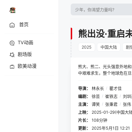
首页
熊出没·重启
TV动画
2025
中国大陆
剧
剧场版
欧美动漫
熊大、熊二、光头强意外地和
中艰难求生，整个地球危在旦夕
为何背负恶名？人类命运最终
导演：
林永长
/
瞿才佳
编剧：
徐芸
/
崔铁志
/
刘圳
主演：
谭笑
/
张秉君
/
张伟
上映：
2025-01-29(中国大陆
片长：
108分钟
更新：
2025年5月1日 12:21