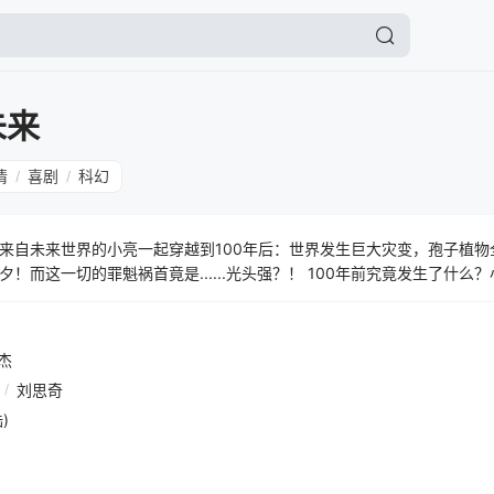
未来
情
喜剧
科幻
/
/
来自未来世界的小亮一起穿越到100年后：世界发生巨大灾变，孢子植物
！而这一切的罪魁祸首竟是......光头强？！ 100年前究竟发生了什么
会走向何方？熊强三人组能否穿透这层层迷雾，重启未来？
杰
/
刘思奇
)