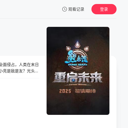
观看记录
登录
我的观影记录
全面侵占，人类在末日
？小亮是敌是友？光头强