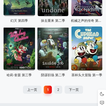
幻灭 第四季
抹去重来 第二季
机械之声的传奇 第一季
哈莉·奎茵 第三季
阴谋职场 第二季
茶杯头大冒险 第一季
上一页
1
2
下一页