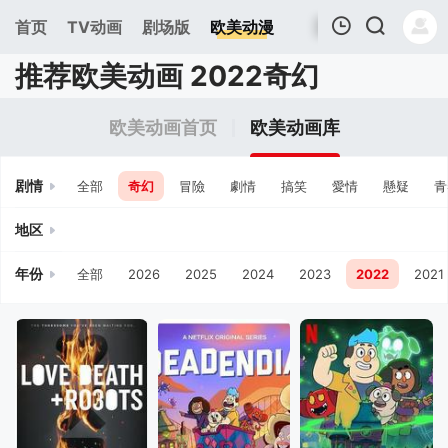
首页
TV动画
剧场版
欧美动漫
推荐欧美动画 2022奇幻
我的观影记录
欧美动画首页
欧美动画库
剧情
全部
奇幻
冒險
劇情
搞笑
愛情
懸疑
青
地区
年份
全部
2026
2025
2024
2023
2022
2021