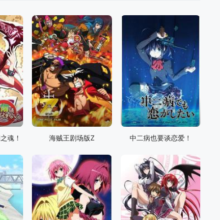
H之魂！
海贼王剧场版Z
中二病也要谈恋爱！