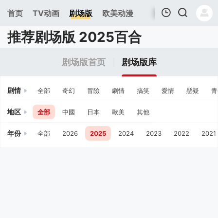
首页
TV动画
剧场版
欧美动漫
推荐剧场版 2025百合
我的观影记录
剧场版首页
剧场版库
剧情
全部
奇幻
冒險
劇情
搞笑
愛情
懸疑
青
地区
全部
中國
日本
歐美
其他
年份
全部
2026
2025
2024
2023
2022
2021