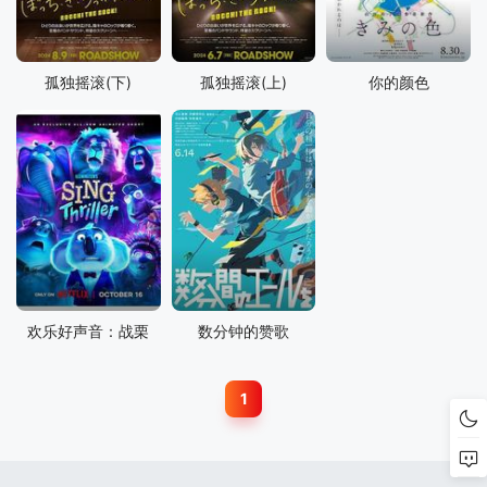
孤独摇滚(下)
孤独摇滚(上)
你的颜色
欢乐好声音：战栗
数分钟的赞歌
1