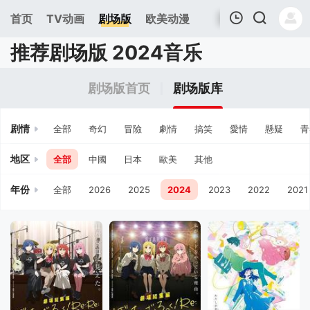
首页
TV动画
剧场版
欧美动漫
推荐剧场版 2024音乐
我的观影记录
剧场版首页
剧场版库
剧情
全部
奇幻
冒險
劇情
搞笑
愛情
懸疑
青
地区
全部
中國
日本
歐美
其他
年份
全部
2026
2025
2024
2023
2022
2021