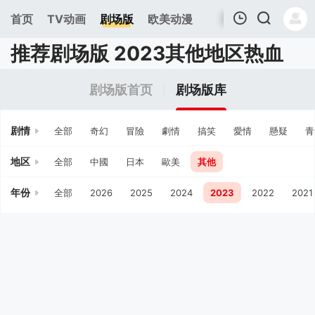
首页
TV动画
剧场版
欧美动漫
推荐剧场版 2023其他地区热血
我的观影记录
剧场版首页
剧场版库
剧情
全部
奇幻
冒險
劇情
搞笑
愛情
懸疑
青
地区
全部
中國
日本
歐美
其他
年份
全部
2026
2025
2024
2023
2022
2021