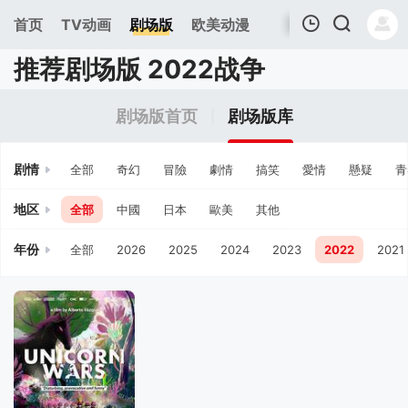
首页
TV动画
剧场版
欧美动漫
推荐剧场版 2022战争
我的观影记录
剧场版首页
剧场版库
剧情
全部
奇幻
冒險
劇情
搞笑
愛情
懸疑
青
地区
全部
中國
日本
歐美
其他
年份
全部
2026
2025
2024
2023
2022
2021