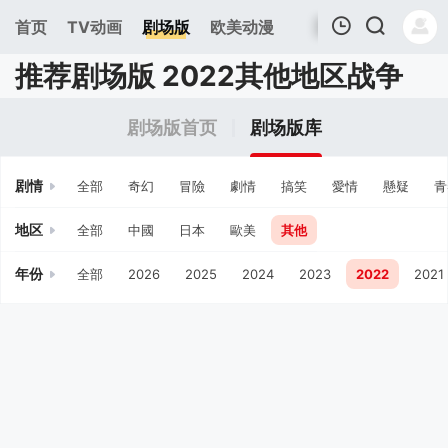
首页
TV动画
剧场版
欧美动漫
推荐剧场版 2022其他地区战争
我的观影记录
剧场版首页
剧场版库
剧情
全部
奇幻
冒險
劇情
搞笑
愛情
懸疑
青
地区
全部
中國
日本
歐美
其他
年份
全部
2026
2025
2024
2023
2022
2021