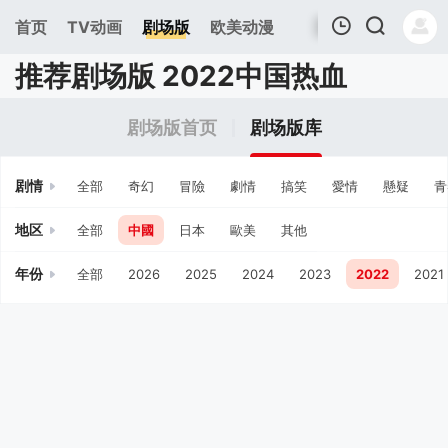
首页
TV动画
剧场版
欧美动漫
推荐剧场版 2022中国热血
我的观影记录
剧场版首页
剧场版库
剧情
全部
奇幻
冒險
劇情
搞笑
愛情
懸疑
青
地区
全部
中國
日本
歐美
其他
年份
全部
2026
2025
2024
2023
2022
2021