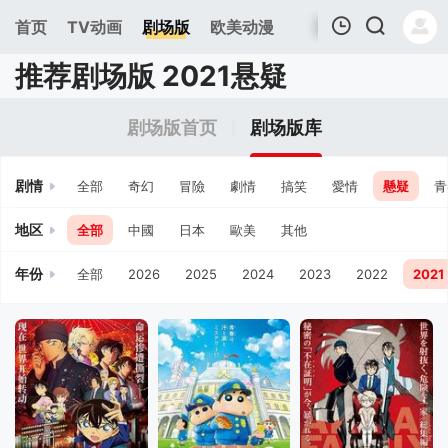
首页
TV动画
剧场版
欧美动漫
推荐剧场版 2021悬疑
我的观影记录
剧场版首页
剧场版库
剧情
全部
奇幻
冒險
劇情
搞笑
愛情
懸疑
青
地区
全部
中國
日本
歐美
其他
年份
全部
2026
2025
2024
2023
2022
2021