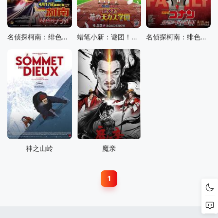
名侦探柯南：绯色的子弹
蜡笔小新：谜团！花之天下春日部学院
名侦探柯南：绯色的不在场证明
神之山岭
魔亲
1