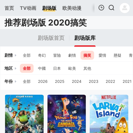
首页
TV动画
剧场版
欧美动漫
推荐剧场版 2020搞笑
我的观影记录
剧场版首页
剧场版库
剧情
全部
奇幻
冒險
劇情
搞笑
愛情
懸疑
青
地区
全部
中國
日本
歐美
其他
年份
全部
2026
2025
2024
2023
2022
2021