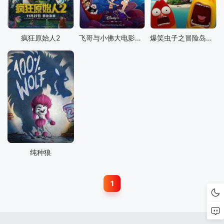
疯狂原始人2
飞哥与小佛大电影：凯蒂丝对抗全宇宙
爆笑虫子之冒险岛大电影
纯种狼
1